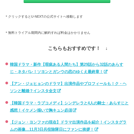
＊クリックするとU-NEXTの公式サイトへ移動します
＊無料トライアル期間内に解約すれば料金はかかりません
こちらもおすすめです！ ↓
韓国ドラマ・新作【瑕疵ある人間たち】第29話から32話のあらす
じ・ネタバレ！ソヨンとガンウの恋のゆくえ最終章！
【アン・ジェヒョンのドラマ】出演作品やプロフィールも！ク・ヘ
ソンと離婚？インスタ全文
【韓国ドラマ・ラブコメディ】シンデレラと4人の騎士・あらすじと
感想！イケメン揃いで胸キュン必須
【ジョン・ヨンファの現在】ドラマ出演作品を紹介！インスタグラ
ムの画像…11月3日兵役除隊日にファンに挨拶！