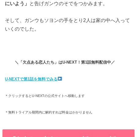
にいよう」
と告げガンウのそでをつかみます。
そして、ガンウもソヨンの手をとり2人は家の中へ入って
いくのでした。
＼「欠点ある恋人たち」はU-NEXT！第1話無料配信中／
U-NEXTで第1話を無料でみる
＊クリックするとU-NEXTの公式サイトへ移動します
＊無料トライアル期間内に解約すれば料金はかかりません