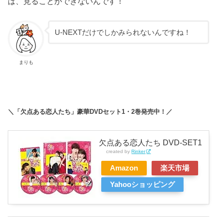
は、見ることができないんです！
U-NEXTだけでしかみられないんですね！
まりも
＼「欠点ある恋人たち」豪華DVDセット1・2巻発売中！／
欠点ある恋人たち DVD-SET1
created by
Rinker
Amazon
楽天市場
Yahooショッピング