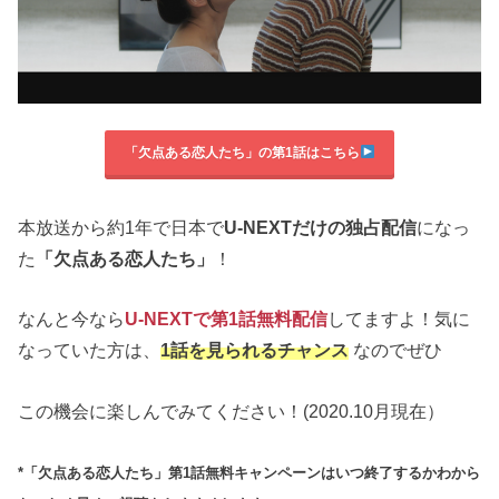
「欠点ある恋人たち」の第1話はこちら
本放送から約1年で日本で
U-NEXTだけの独占配信
になっ
た
「欠点ある恋人たち」
！
なんと今なら
U-NEXTで第1話無料配信
してますよ！気に
なっていた方は、
1話を見られるチャンス
なのでぜひ
この機会に楽しんでみてください！(2020.10月現在）
*「欠点ある恋人たち」第1話無料キャンペーンはいつ終了するかわから