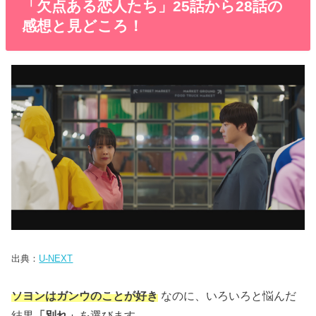
「欠点ある恋人たち」25話から28話の
感想と見どころ！
出典：
U-NEXT
ソヨンはガンウのことが好き
なのに、いろいろと悩んだ
結果
「別れ」
を選びます。