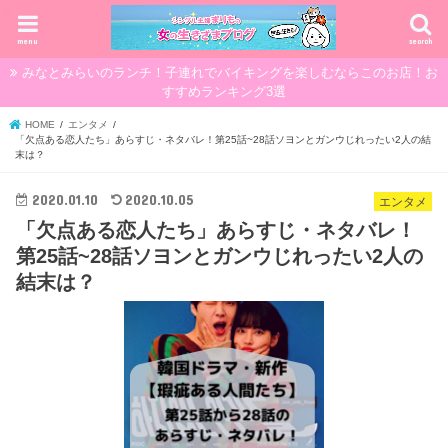
menu
search
みなとみらいのランチ！子連れでバイキングを楽しむならこのお店！お
すすめランキング3選
HOME
エンタメ
「欠点ある恋人たち」あらすじ・ネタバレ！第25話~28話ソヨンとガンウじれったい2人の結
末は？
2020.01.10
2020.10.05
エンタメ
「欠点ある恋人たち」あらすじ・ネタバレ！
第25話~28話ソヨンとガンウじれったい2人の
結末は？