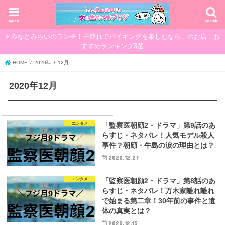
menu
search
みなとみらいのランチ！子連れでバイキングを楽しむならこのお店！お
すすめランキング3選
HOME
2020年
12月
2020年12月
エンタメ
「監察医朝顔2・ドラマ」第9話のあ
らすじ・ネタバレ！人気モデル殺人
事件？朝顔・牛島の涙の理由とは？
2020.12.27
エンタメ
「監察医朝顔2・ドラマ」第8話のあ
らすじ・ネタバレ！万木家離れ離れ
で始まる第二章！30年前の事件と遺
体の真実とは？
2020.12.15