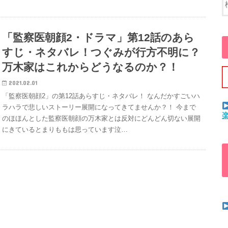
「監察医朝顔2・ドラマ」第12話のあら
すじ・ネタバレ！つぐみが行方不明に？
万木家はこれからどうなるのか？！
2021.02.01
「監察医朝顔2」の第12話あらすじ・ネタバレ！ なんだかすごいハ
ラハラで悲しいストーリー展開になってきてませんか？！ 今まで
のほほんとした監察医朝顔の万木家とは反対にどんどん切ない展開
にきているとまりももは思っています泣…