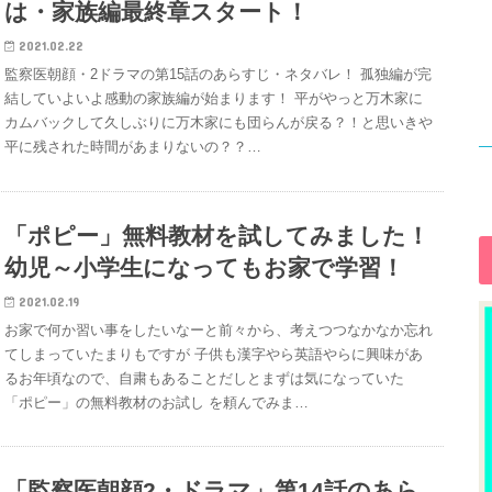
は・家族編最終章スタート！
2021.02.22
監察医朝顔・2ドラマの第15話のあらすじ・ネタバレ！ 孤独編が完
結していよいよ感動の家族編が始まります！ 平がやっと万木家に
カムバックして久しぶりに万木家にも団らんが戻る？！と思いきや
平に残された時間があまりないの？？…
「ポピー」無料教材を試してみました！
幼児～小学生になってもお家で学習！
2021.02.19
お家で何か習い事をしたいなーと前々から、考えつつなかなか忘れ
てしまっていたまりもですが 子供も漢字やら英語やらに興味があ
るお年頃なので、自粛もあることだしとまずは気になっていた
「ポピー」の無料教材のお試し を頼んでみま…
「監察医朝顔2・ドラマ」第14話のあら