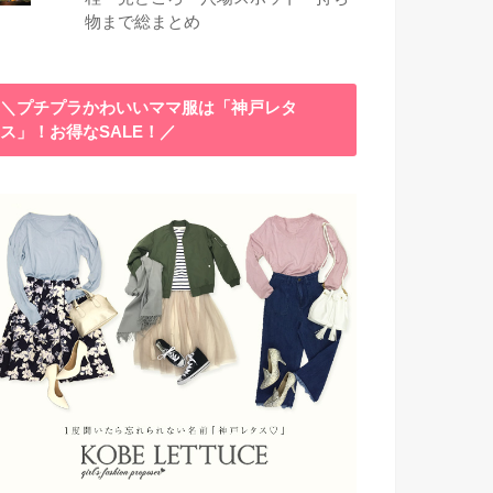
物まで総まとめ
＼プチプラかわいいママ服は「神戸レタ
ス」！お得なSALE！／