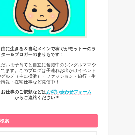
自由に生きる＆自宅メインで稼ぐがモットーのラ
イター＆ブロガーのまりも
です！
ただいま子育てと自立に奮闘中のシングルママや
ってます。このブログは子連れお出かけイベント
やグルメ（主に横浜）・ファッション・旅行・生
活情報・在宅仕事など発信中！
＊お仕事のご依頼などは
お問い合わせフォーム
← からご連絡ください＊
検索