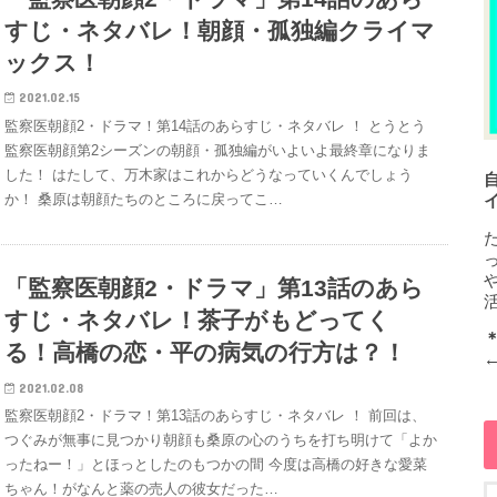
すじ・ネタバレ！朝顔・孤独編クライマ
ックス！
2021.02.15
監察医朝顔2・ドラマ！第14話のあらすじ・ネタバレ ！ とうとう
監察医朝顔第2シーズンの朝顔・孤独編がいよいよ最終章になりま
した！ はたして、万木家はこれからどうなっていくんでしょう
か！ 桑原は朝顔たちのところに戻ってこ…
「監察医朝顔2・ドラマ」第13話のあら
すじ・ネタバレ！茶子がもどってく
る！高橋の恋・平の病気の行方は？！
2021.02.08
監察医朝顔2・ドラマ！第13話のあらすじ・ネタバレ ！ 前回は、
つぐみが無事に見つかり朝顔も桑原の心のうちを打ち明けて「よか
ったねー！」とほっとしたのもつかの間 今度は高橋の好きな愛菜
ちゃん！がなんと薬の売人の彼女だった…