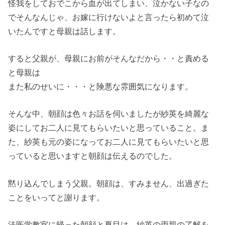
怪我をしておでこから血が出てしまい、
泣かない子なの
でそんなんじゃ、
お嫁に行けないよと言ったら初めて泣
いたんですと母親は話します
。
すると父親が、母親にお前がそんなだから・・と責める
と母親は
また私のせいに・・・と険悪な雰囲気になります。
そんな中、
朝顔は色々お話を伺いましたが紗英を綺麗な
姿にしてお二人に見て
もらいたいと思っていること。ま
た、
紗英も元の姿になってお二人に見てもらいたいと思
っていると思い
ますと朝顔は伝えるのでした。
黙り込んでしまう父親。朝顔は、すみません、
出過ぎた
ことをいってと謝ります。
法医学教室に帰った朝顔と夏目は、
紗英の両親の了解を