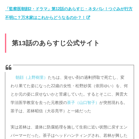
「監察医朝顔2・ドラマ」第12話のあらすじ・ネタバレ！つぐみが行方
不明に？万木家はこれからどうなるのか？！
第13話のあらすじ公式サイト
朝顔（上野樹里）
たちは、覚せい剤の過剰摂取で死亡し、変
わり果てた姿になった22歳の女性・松野紗英（依田ゆい）を、何
とか元の姿に戻せないかと苦慮していた。するとそこに、興雲大
学法医学教室を去った元教授の
茶子（山口智子）
が突然現れる。
茶子は、若林昭信（大谷亮平）と一緒だった
実は若林は、遺体に防腐処理を施して生前に近い状態に戻すエン
バーマーだった。茶子はヘッドハンティングされ、若林が興した