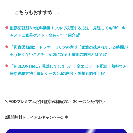
こちらもおすすめ ↓
監察医朝顔2の無料動画！フルで視聴する方法！見逃してもOK・キ
ャストに豪華ゲスト・全あらすじ紹介
「監察医朝顔2・ドラマ」セリフの意味「家族の残されている時間が
そう長くないことを」が気になる！最後の結末とは？
「RIDEONTIME」見逃してしまった！全エピソード配信・無料でお
得な視聴方法！最新シーズン3の内容・感想も紹介！
＼
FOD
プレミアムだけ監察医朝顔第
1
・
2
シーズン配信中／
2
週間無料トライアルキャンペーン中