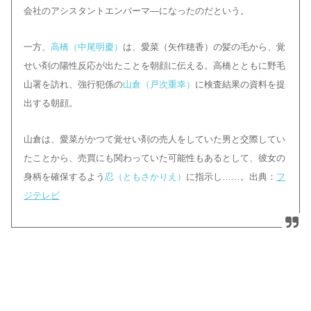
会社のアシスタントエンバーマ―になったのだという。
一方、
高橋（中尾明慶）
は、愛菜（矢作穂香）の髪の毛から、覚
せい剤の陽性反応が出たことを朝顔に伝える。高橋とともに野毛
山署を訪れ、強行犯係の
山倉（戸次重幸）
に検査結果の資料を提
出する朝顔。
山倉は、愛菜がかつて覚せい剤の売人をしていた男と交際してい
たことから、売買にも関わっていた可能性もあるとして、彼女の
身柄を確保するよう
忍（ともさかりえ）
に指示し……。出典：
フ
ジテレビ