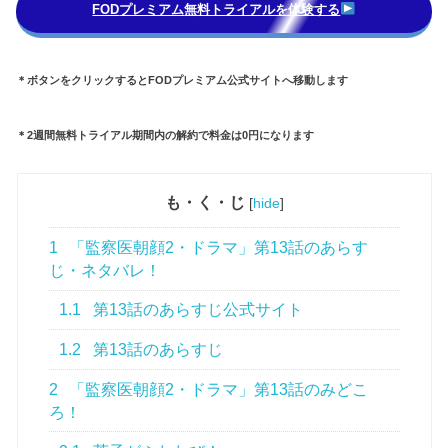
FOD
プレミアム
無料トライアルを体験する
＊ボタンをクリックすると
FOD
プレミアム公式サイトへ移動します
＊
2
週間無料トライアル期間内の解約で料金は
0
円になります
も・く・じ
[
hide
]
1
「監察医朝顔2・ドラマ」第13話のあらす
じ・ネタバレ！
1.1
第13話のあらすじ公式サイト
1.2
第13話のあらすじ
2
「監察医朝顔2・ドラマ」第13話のみどこ
ろ！