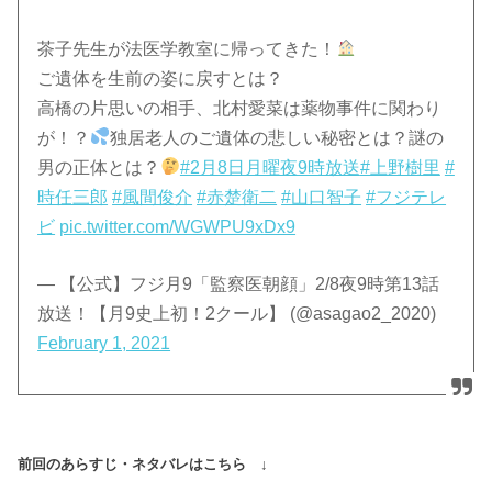
茶子先生が法医学教室に帰ってきた！
ご遺体を生前の姿に戻すとは？
高橋の片思いの相手、北村愛菜は薬物事件に関わり
が！？
独居老人のご遺体の悲しい秘密とは？謎の
男の正体とは？
#2月8日月曜夜9時放送
#上野樹里
#
時任三郎
#風間俊介
#赤楚衛二
#山口智子
#フジテレ
ビ
pic.twitter.com/WGWPU9xDx9
— 【公式】フジ月9「監察医朝顔」2/8夜9時第13話
放送！【月9史上初！2クール】 (@asagao2_2020)
February 1, 2021
前回のあらすじ・ネタバレはこちら ↓