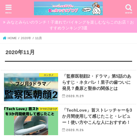
menu
search
みなとみらいのランチ！子連れでバイキングを楽しむならこのお店！お
すすめランキング3選
HOME
2020年
11月
2020年11月
エンタメ
「監察医朝顔2・ドラマ」第5話のあ
らすじ・ネタバレ！里子の歯ついに
発見？桑原と聖奈の関係とは
2020.11.29
ママのごほうび
「TechLove」首ストレッチャーを3
か月間使用して感じたこと・レビュ
ー！使い方やこんな人におすすめ！
2020.11.26