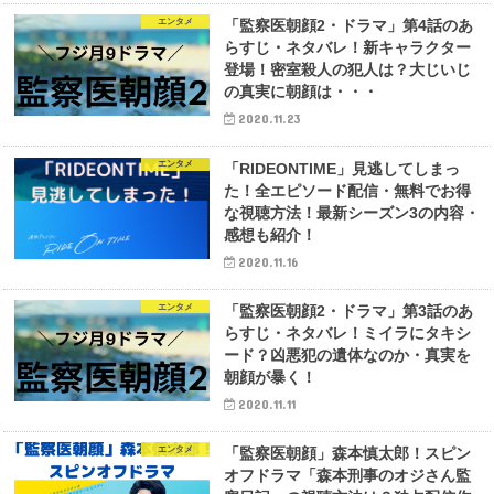
エンタメ
「監察医朝顔2・ドラマ」第4話のあ
らすじ・ネタバレ！新キャラクター
登場！密室殺人の犯人は？大じいじ
の真実に朝顔は・・・
2020.11.23
エンタメ
「RIDEONTIME」見逃してしまっ
た！全エピソード配信・無料でお得
な視聴方法！最新シーズン3の内容・
感想も紹介！
2020.11.16
エンタメ
「監察医朝顔2・ドラマ」第3話のあ
らすじ・ネタバレ！ミイラにタキシ
ード？凶悪犯の遺体なのか・真実を
朝顔が暴く！
2020.11.11
エンタメ
「監察医朝顔」森本慎太郎！スピン
オフドラマ「森本刑事のオジさん監