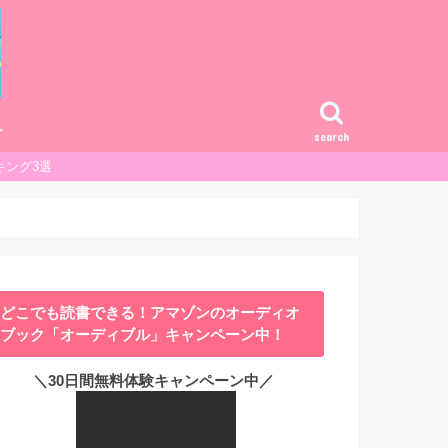
ー
search
キング3選
どこでも読書できる！アマゾンのオーディオ
ブック「オーディブル」キャンペーン中！
＼30日間無料体験キャンペーン中／