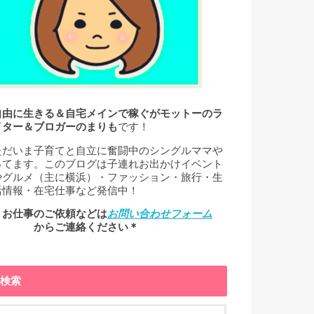
自由に生きる＆自宅メインで稼ぐがモットーのラ
イター＆ブロガーのまりも
です！
ただいま子育てと自立に奮闘中のシングルママや
ってます。このブログは子連れお出かけイベント
やグルメ（主に横浜）・ファッション・旅行・生
活情報・在宅仕事など発信中！
＊お仕事のご依頼などは
お問い合わせフォーム
← からご連絡ください＊
検索