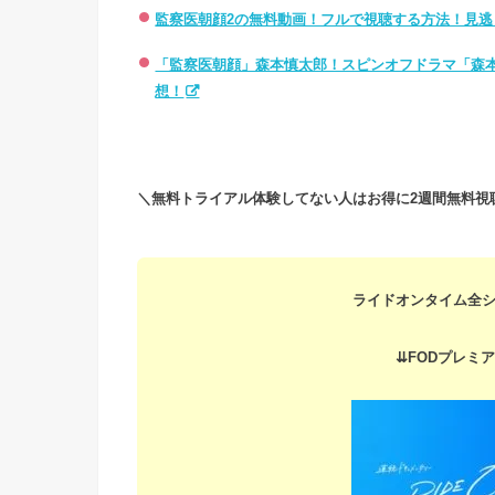
監察医朝顔2の無料動画！フルで視聴する方法！見逃
「監察医朝顔」森本慎太郎！スピンオフドラマ「森
想！
＼無料トライアル体験してない人はお得に2週間無料視
ライドオンタイム全シ
⇊FODプレミア