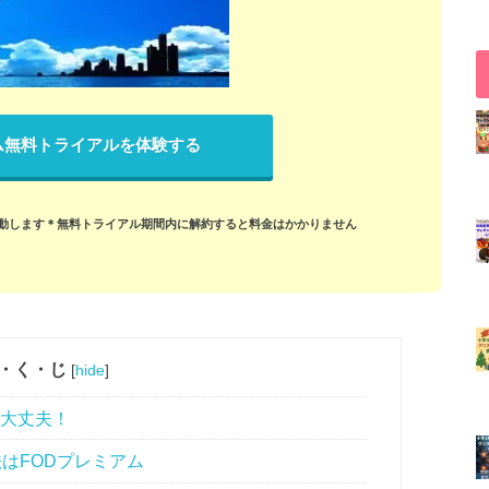
ム無料トライアルを体験する
動します
＊無料トライアル期間内に解約すると料金はかかりません
・く・じ
[
hide
]
たも大丈夫！
法はFODプレミアム