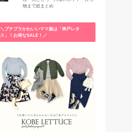
物まで総まとめ
＼プチプラかわいいママ服は「神戸レタ
ス」！お得なSALE！／