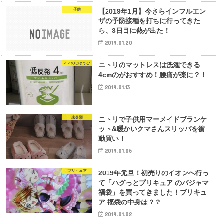
子供
【2019年1月】今さらインフルエン
ザの予防接種を打ちに行ってきた
ら、3日目に熱が出た！
2019.01.20
ママのごほうび
ニトリのマットレスは洗濯できる
4cmのがおすすめ！腰痛が楽に？！
2019.01.13
未分類
ニトリで子供用マーメイドブランケ
ット&暖かいクマさんスリッパを衝
動買い！
2019.01.06
プリキュア
2019年元旦！初売りのイオンへ行っ
て「ハグっとプリキュア のパジャマ
福袋」を買ってきました！プリキュ
ア 福袋の中身は？？
2019.01.02