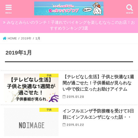
menu
search
みなとみらいのランチ！子連れでバイキングを楽しむならこのお店！お
すすめランキング3選
HOME
2019年
1月
2019年1月
子供
【テレビなし生活】子供と快適な1週
間が過ごせた！子供番組が見られな
い中で役に立ったお助けアイテム
2019.01.28
子供
インフルエンザ予防接種を受けて3日
目にインフルエンザになった話・・
2019.01.22