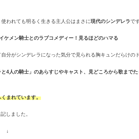
き使われても明るく生きる主人公はまさに
現代のシンデレラ
で
のイケメン騎士とのラブコメディー！見るほどのハマる
て自分がシンデレラになった気分で見られる胸キュンだらけの
ラと4人の騎士」のあらすじやキャスト、見どころから歌までた
ふくまれています。
日追記しました。
 ↓