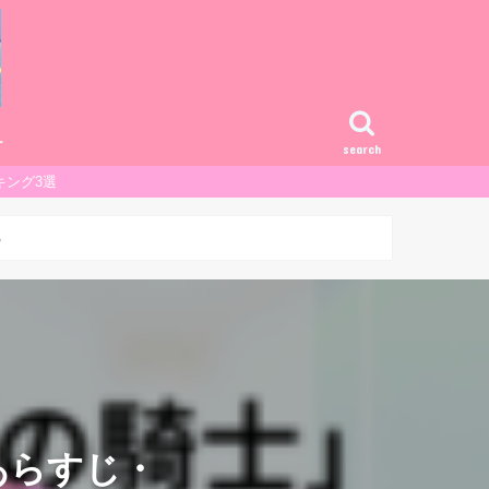
ー
search
キング3選
ろ
あらすじ・