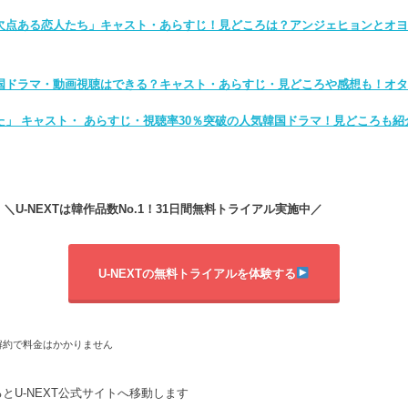
欠点ある恋人たち」キャスト・あらすじ！見どころは？アンジェヒョンとオ
国ドラマ・動画視聴はできる？キャスト・あらすじ・見どころや感想も！オ
た」 キャスト・ あらすじ・視聴率30％突破の人気韓国ドラマ！見どころも紹
＼U-NEXTは韓作品数No.1！31日間無料トライアル実施中／
U-NEXTの無料トライアルを体験する
解約で料金はかかりません
とU-NEXT公式サイトへ移動します