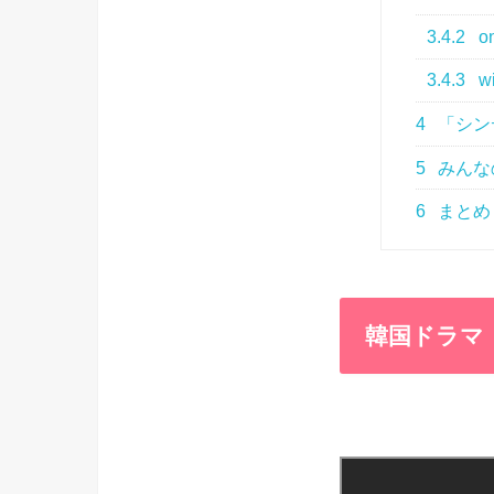
3.4.2
on
3.4.3
wi
4
「シン
5
みんな
6
まとめ
韓国ドラマ