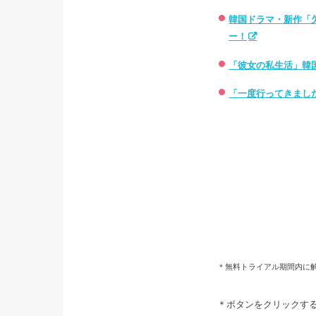
韓国ドラマ・新作「
ー！
「彼女の私生活」韓
「一度行ってきまし
＊無料トライアル期間内に
＊ボタンをクリックする