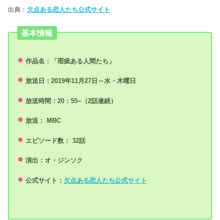
出典：
欠点ある恋人たち公式サイト
基本情報
作品
名：
「瑕疵ある人間たち」
放送日：2019年11
月27
日～水・木曜日
放送時間：20：55~（2話連続）
放送： MBC
エピソード数： 32
話
演出：オ・ジンソク
公式サイト：
欠点ある恋人たち公式サイト