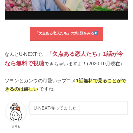
「欠点ある恋人たち」の第1話をみる
「欠点ある恋人たち」1話が今
なんとU-NEXTで、
なら無料で視聴
できちゃいますよ！(2020.10月現在）
ソヨンとガンウの可愛いラブコメ
1話無料で見ることがで
きるのは嬉しい
ですね。
U-NEXT待ってました！
まりも