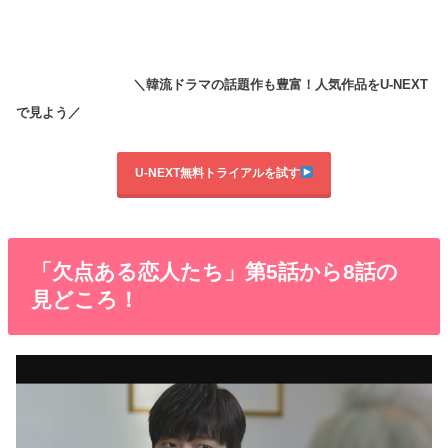
＼韓流ドラマの話題作も豊富！人気作品をU-NEXT
で見よう／
U-NEXT無料トライアルを試す
「欠点ある恋人たち」第5話から8話の
見どころ！