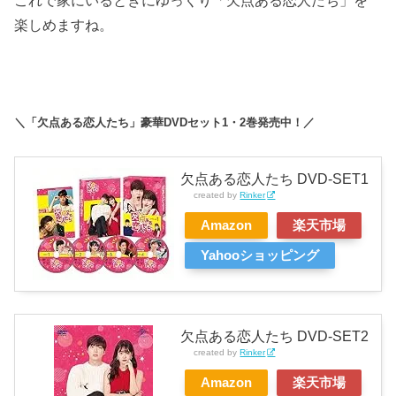
これで家にいるときにゆっくり「欠点ある恋人たち」を
楽しめますね。
＼「欠点ある恋人たち」豪華DVDセット1・2巻発売中！／
欠点ある恋人たち DVD-SET1
created by
Rinker
Amazon
楽天市場
Yahooショッピング
欠点ある恋人たち DVD-SET2
created by
Rinker
Amazon
楽天市場