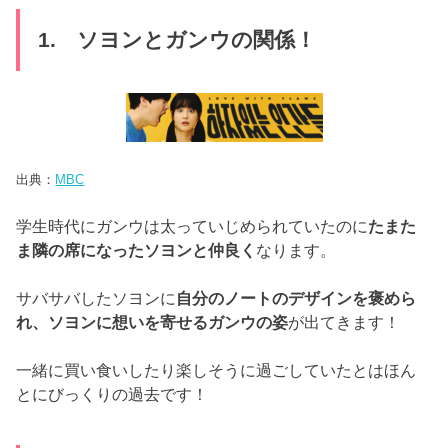
1. ソヨンとガンウの関係！
出典：
MBC
学生時代にガンウは太っていじめられていたのに
たまた
ま隣の席に
なったソヨンと仲良く
なります。
サバサバしたソヨンに
自分のノートのデザインを褒めら
れ、
ソヨンに想いを寄せるガンウの姿
が出てきます！
一緒に買い食いしたり楽しそうに過ごしていたとはほん
とにびっく
りの過去です！