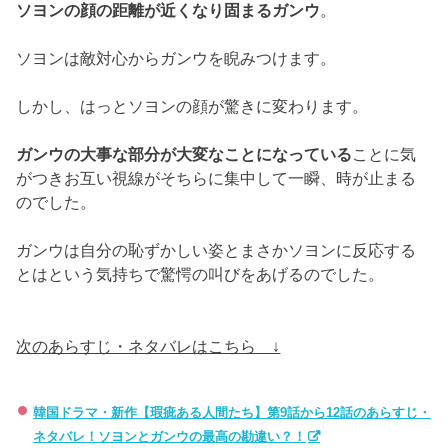
ソヨンの顔の距離が近くなり固まるガンウ
。
ソヨンは敵対心からガンウを睨みつけます。
しかし、はっとソヨンの顔が驚きに変わります。
ガンウの大事な部分が大変なことになっている
ことに気
がつきお互
い視線がそちらに集中して一瞬、時が止まる
のでした。
ガンウは自分の恥ずかしい姿とまさかソヨンに反応する
とはという
気持ちで驚愕の叫びをあげるのでした。
次のあらすじ・ネタバレはこちら ↓
韓国ドラマ・新作【瑕疵ある人間たち】第9話から12話のあらすじ・
ネタバレ！ソヨンとガンウの最高の勘違い？！