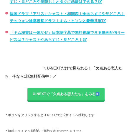
すじ・見どころや感想も！オタクに恋愛はできる？
韓国ドラマ「アリス」キャスト・相関図！全あらすじや見どころ！
チュウォン除隊後初ドラマ！キム・ヒソンと豪華共演
「キム秘書は一体なぜ」日本語字幕で無料視聴できる動画配信サー
ビスは？キャストやあらすじ・見どころ！
＼U-NEXTだけで見られる！「欠点ある恋人た
ち」今なら1話無料配信中！／
U-NEXTで「欠点ある恋人たち」をみる
＊ボタンをクリックするとU-NEXTの公式サイトへ移動します
＊無料トライアル期間内に解約で料金はかかりません