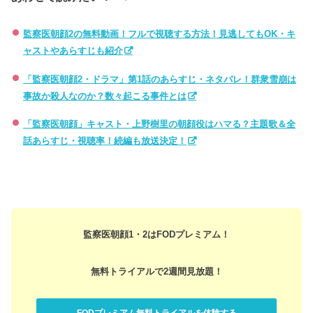
監察医朝顔2の無料動画！フルで視聴する方法！見逃してもOK・キ
ャストやあらすじも紹介
「監察医朝顔2・ドラマ」第1話のあらすじ・ネタバレ！群衆雪崩は
事故か殺人なのか？数々起こる事件とは
「監察医朝顔」キャスト・上野樹里の朝顔役はハマる？主題歌＆全
話あらすじ・視聴率！続編も放送決定！
監察医朝顔1・2はFODプレミアム！
無料トライアルで2週間見放題！
FODプレミアム無料トライアルを体験する