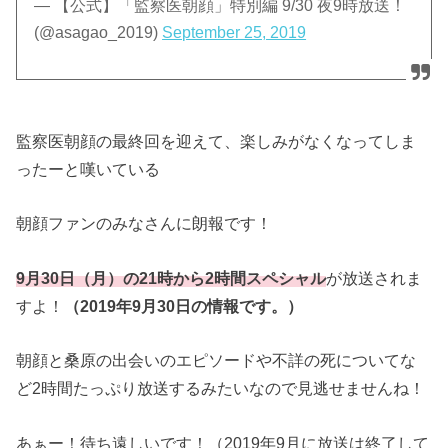
— 【公式】「監察医朝顔」特別編 9/30 夜9時放送！
(@asagao_2019)
September 25, 2019
監察医朝顔の最終回を迎えて、楽しみがなくなってしま
ったーと嘆いている
朝顔ファンのみなさんに朗報です！
9
月
30
日（月）の
21
時から
2
時間スペシャル
が放送されま
すよ！
（2019年9月30日の情報です。）
朝顔と桑原の出会いのエピソードや不詳の死についてな
ど2時間たっぷり放送するみたいなので見逃せませんね！
あぁー！待ち遠しいです！（2019年9月に放送は終了して