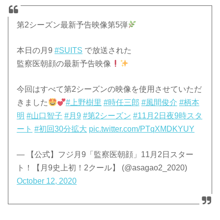
第2シーズン最新予告映像第5弾
本日の月9
#SUITS
で放送された
監察医朝顔の最新予告映像
今回はすべて第2シーズンの映像を使用させていただ
きました
#上野樹里
#時任三郎
#風間俊介
#柄本
明
#山口智子
#月9
#第2シーズン
#11月2日夜9時スタ
ート
#初回30分拡大
pic.twitter.com/PTqXMDKYUY
— 【公式】フジ月9「監察医朝顔」11月2日スター
ト！【月9史上初！2クール】 (@asagao2_2020)
October 12, 2020