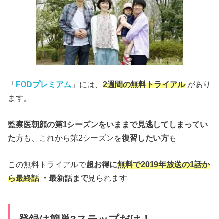
「
FODプレミアム
」には、
2週間の無料トライアル
があり
ます。
監察医朝顔の第1シーズンをいままで見逃してしまってい
た
方も、これから第2シーズンを
復習したい方
も
この無料トライアルで
超お得に
無料で2019年放送の1話か
ら最終話
・最新話まで
見られます！
登録は簡単3ステップだけ！