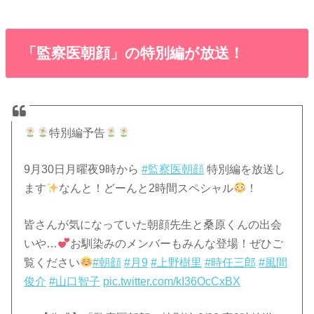
「監察医朝顔」の特別編が放送！
特別編予告
9月30日月曜夜9時から
#監察医朝顔
特別編を放送し
ます
なんと！どーんと2時間スペシャル
！
皆さんが気になっていた朝顔先生と桑原くんの出会
いや…
お馴染みのメンバーもみんな登場！ぜひご
覧ください
#朝顔
#月9
#上野樹里
#時任三郎
#風間
俊介
#山口智子
pic.twitter.com/kI36OcCxBX