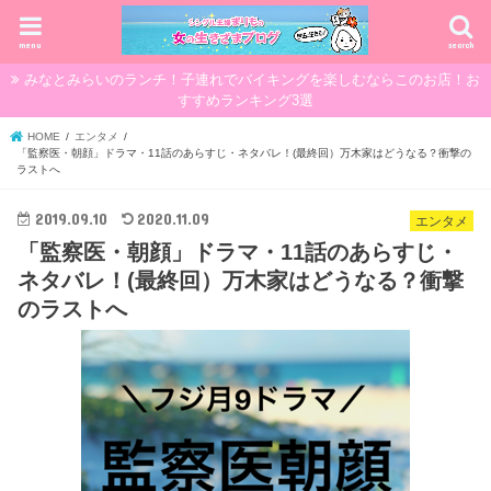
menu
search
みなとみらいのランチ！子連れでバイキングを楽しむならこのお店！お
すすめランキング3選
HOME
エンタメ
「監察医・朝顔」ドラマ・11話のあらすじ・ネタバレ！(最終回）万木家はどうなる？衝撃の
ラストへ
2019.09.10
2020.11.09
エンタメ
「監察医・朝顔」ドラマ・11話のあらすじ・
ネタバレ！(最終回）万木家はどうなる？衝撃
のラストへ