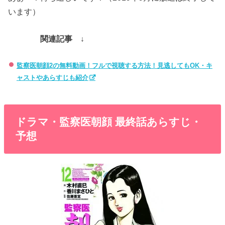
います）
関連記事 ↓
監察医朝顔2の無料動画！フルで視聴する方法！見逃してもOK・キ
ャストやあらすじも紹介
ドラマ・監察医朝顔 最終話あらすじ・
予想