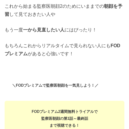
これから始まる監察医朝顔2のためにいままでの
朝顔を予
習
して見ておきたい人や
もう一度
一から見直したい人
にはぴったり！
もちろんこれからリアルタイムで見られない人にも
FOD
プレミアム
があると心強いです！
＼FODプレミアムで監察医朝顔を一気見しよう！／
FODプレミアム2週間無料トライアルで
監察医朝顔の第1話～最終話
まで視聴できる！