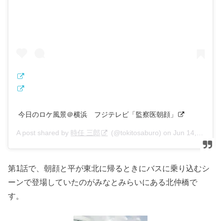
今日のロケ風景＠横浜 フジテレビ「監察医朝顔」
A post shared by
時任 三郎
(@tokitosaburo) on
Jun 14, 2019 at 5:23am PDT
第1話で、朝顔と平が東北に帰るときにバスに乗り込むシ
ーンで登場していたのがみなとみらいにある北仲橋で
す。