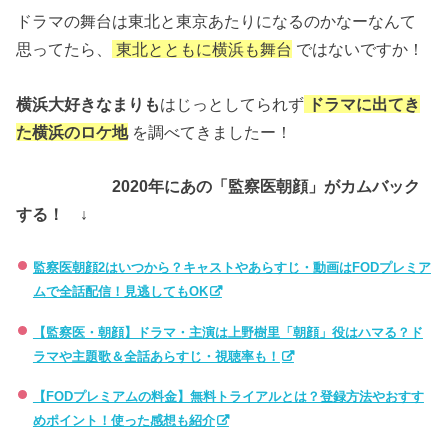
ドラマの舞台は東北と東京あたりになるのかなーなんて
思ってたら、
東北とともに横浜も舞台
ではないですか！
横浜大好きなまりも
はじっとしてられず
ドラマに出てき
た横浜のロケ地
を調べてきましたー！
2020年にあの「監察医朝顔」がカムバック
する！ ↓
監察医朝顔2はいつから？キャストやあらすじ・動画はFODプレミア
ムで全話配信！見逃してもOK
【監察医・朝顔】ドラマ・主演は上野樹里「朝顔」役はハマる？ド
ラマや主題歌＆全話あらすじ・視聴率も！
【FODプレミアムの料金】無料トライアルとは？登録方法やおすす
めポイント！使った感想も紹介