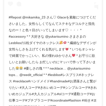
#Repost @mikamika_23 さん♡ Glaceを素敵につけてくだ
さいました。女性らしくてなんてステキなデコルテと指先
なのー！と色々目がいってしまいます♡ ・・・ *
#accessory * * 大好きな @yukarisumino さまさまの
Lesblissの1粒ダイヤのネックレス
* 繊細なデザインが
女性らしさを上げてくれる気がします
* いつもオシャレ
で綺麗でかっこいい、私の憧れゆかりさん
* お守りに欲
しいとお願いしたら お忙しいのにマッハで作って下さいま
した
#優しさの塊 * * * necklace… @yukarisumino
tops… @reedit_official * * #lesbliss#レスブリス#ネックレ
ス #necklace#ハンドメイド#handmade#お洒落さんと繋が
りたい #大人コーデ#きれいめコーデ#シンプルコーデ#きれ
いめカジュアル#大人カジュアル#olコーデ#通勤コーデ#お
仕事コーデ#プチプラコーデ#coordinate#fashion #패션 #코