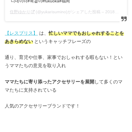
디네이터#목걸이#fukuoka#福岡
住野ゆかり
(@yukarisumino)がシェアした投稿 –
2018年12月月4日午後4時02分PST
【レスブリス】
は、
忙しいママでもおしゃれすることを
あきらめない
というキャッチフレーズの
通り、育児や仕事、家事でおしゃれする暇もない！とい
うママたちの意見を取り入れ
ママたちに寄り添ったアクセサリーを展開
して多くのマ
マたちに支持されている
人気のアクセサリーブランドです！