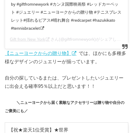
by #giftfromnewyork #カンヌ国際映画祭 #レッドカーペッ
ト #ジュエリー #ニューヨークからの贈り物 #テニスブレス
レット#揺れるピアス#晴れ舞台 #redcarpet #hazukikato
#tennisbracelet
Gift from New York
さん(@giftfromnewyork)がシェアした投稿 –
【ニューヨークからの贈り物】
では、ほかにも多種多
様なデザインのジュエリーが揃っています。
自分の探しているまたは、プレゼントしたいジュエリー
に出会える確率95％以上だと思います！！
＼ニューヨークから届く素敵なアクセサリーは贈り物や自分の
ご褒美にも／
【祝★楽天1位受賞】★世界