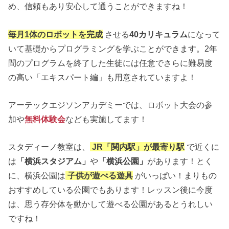
め、信頼もあり安心して通うことができますね！
毎月1体のロボットを完成
させる
40カリキュラム
になって
いて基礎からプログラミングを学ぶことができます。2年
間のプログラムを終了した生徒には任意でさらに難易度
の高い「エキスパート編」も用意されていますよ！
アーテックエジソンアカデミーでは、ロボット大会の参
加や
無料体験会
なども実施してます！
スタディーノ教室は、
JR「関内駅」が最寄り駅
で近くに
は
「横浜スタジアム」
や
「横浜公園」
があります！とく
に、横浜公園は
子供が遊べる遊具
がいっぱい！まりもの
おすすめしている公園でもあります！レッスン後に今度
は、思う存分体を動かして遊べる公園があるとうれしい
ですね！