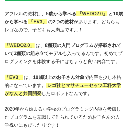
アフレルの教材は、
5歳から学べる
「WEDO2.0」
と
10歳
から学べる
「EV3」
の
2つの教材
があります。どちらも
レゴなので、子どもも大満足ですよ！
「WEDO2.0」
は、
8種類の入門プログラムが搭載されて
いて3種類の組み立てモデル
も入ってるんです。初めてプ
ログラミングを体験する子にはちょうど良い内容です。
「EV3」
は、
10歳以上のお子さん対象で内容
も少し本格
的になっています。
レゴ社とマサチューセッツ工科大学
がなんと共同開発
したロボットなんです。
2020年から始まる小学校のプログラミング内容を考慮し
たプログラムを意識して作られているためお子さんの入
学祝いにもぴったりです！