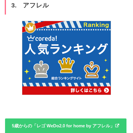
3. アフレル
5歳からの「レゴ WeDo2.0 for home by アフレル」