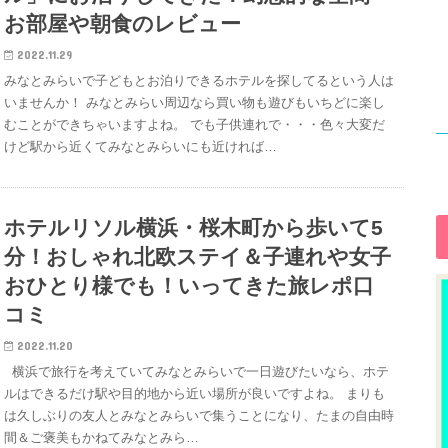
お部屋や朝食のレビュー
2022.11.29
みなとみらいで子どもとお泊りできるホテルを探してるという人は
いませんか！ みなとみらい周辺なら買い物も遊びもいちどに楽し
むことができちゃいますよね。 でも子供連れで・・・色々大変だ
けど駅から近くてみなとみらいにも近ければ…
ホテルリソル横浜・桜木町から歩いて5
分！おしゃれ北欧ステイ＆子連れや女子
おひとり様でも！いってきた旅レポ口
コミ
2022.11.20
横浜で旅行を考えていてみなとみらいで一日遊びたいなら、ホテ
ルはできるだけ駅や目的地から近い場所が良いですよね。 まりも
は久しぶりの友人とみなとみらいで集うことになり、たまの自由時
間＆ご褒美もかねてみなとみら…