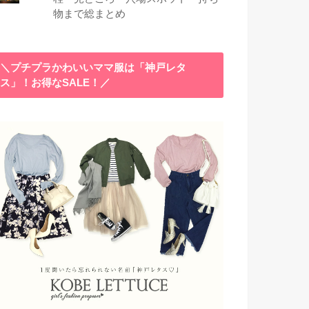
物まで総まとめ
＼プチプラかわいいママ服は「神戸レタ
ス」！お得なSALE！／