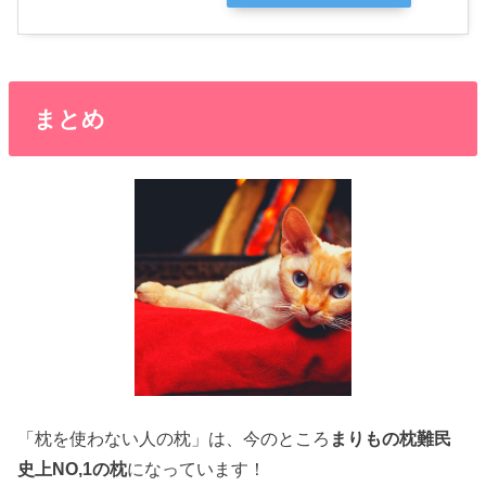
まとめ
「枕を使わない人の枕」は、今のところ
まりもの枕難民
史上NO,1の枕
になっています！