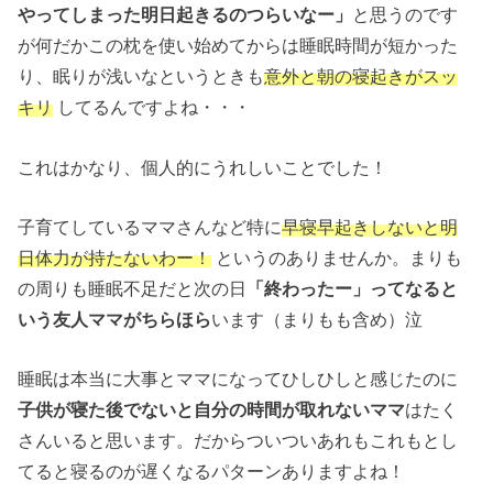
やってしまった明日起きるのつらいなー」
と思うのです
が何だかこの枕を使い始めてからは睡眠時間が短かった
り、眠りが浅いなというときも
意外と朝の寝起きがスッ
キリ
してるんですよね・・・
これはかなり、個人的にうれしいことでした！
子育てしているママさんなど特に
早寝早起きしないと明
日体力が持たないわー！
というのありませんか。まりも
の周りも睡眠不足だと次の日
「終わったー」ってなると
いう友人ママがちらほら
います（まりもも含め）泣
睡眠は本当に大事とママになってひしひしと感じたのに
子供が寝た後でないと自分の時間が取れないママ
はたく
さんいると思います。だからついついあれもこれもとし
てると寝るのが遅くなるパターンありますよね！