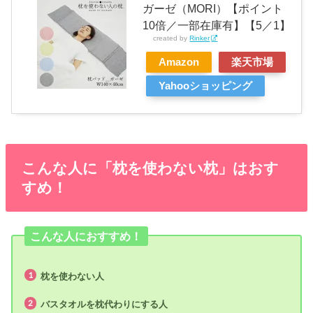
ガーゼ（MORI）【ポイント
10倍／一部在庫有】【5／1】
created by
Rinker
Amazon
楽天市場
Yahooショッピング
こんな人に「枕を使わない枕」はおす
すめ！
こんな人におすすめ！
枕を使わない人
バスタオルを枕代わりにする人