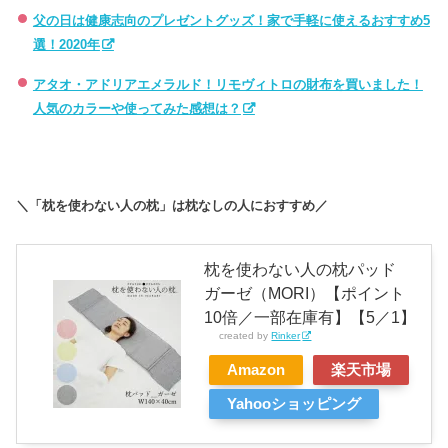
父の日は健康志向のプレゼントグッズ！家で手軽に使えるおすすめ5
選！2020年
アタオ・アドリアエメラルド！リモヴィトロの財布を買いました！
人気のカラーや使ってみた感想は？
＼「枕を使わない人の枕」は枕なしの人におすすめ／
枕を使わない人の枕パッド
ガーゼ（MORI）【ポイント
10倍／一部在庫有】【5／1】
created by
Rinker
Amazon
楽天市場
Yahooショッピング