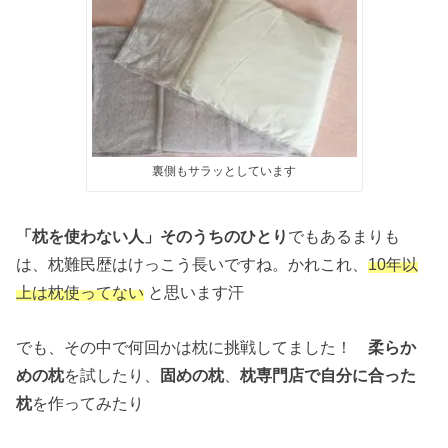
裏側もサラッとしています
「枕を使わない人」そのうちのひとり
でもあるまりも
は、枕難民歴はけっこう長いですね。かれこれ、
10年以
上は枕使ってない
と思います汗
でも、その中で何回かは枕に挑戦してました！
柔らか
めの枕
を試したり、
固めの枕
、
枕専門店で自分に合った
枕
を作ってみたり