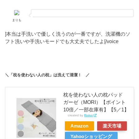
まりも
]本当は手洗いで優しく洗うのが一番ですが、洗濯機のソ
フト洗いや手洗いモードでも大丈夫でしたよ[/voice
＼「枕を使わない人の枕」は洗えて清潔！ ／
枕を使わない人の枕パッド
ガーゼ（MORI）【ポイント
10倍／一部在庫有】【5／1】
created by
Rinker
Amazon
楽天市場
Yahooショッピング