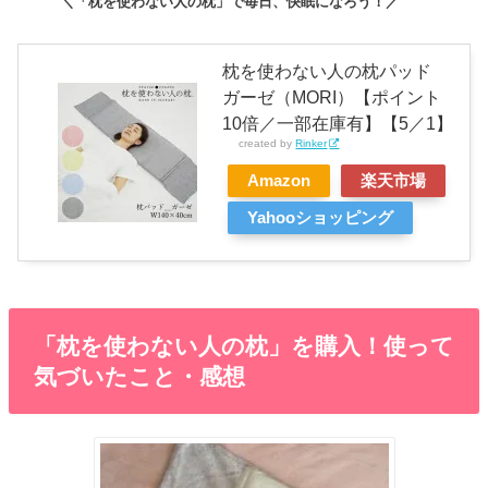
＼「枕を使わない人の枕」で毎日、快眠になろう！／
枕を使わない人の枕パッド
ガーゼ（MORI）【ポイント
10倍／一部在庫有】【5／1】
created by
Rinker
Amazon
楽天市場
Yahooショッピング
「枕を使わない人の枕」を購入！使って
気づいたこと・感想