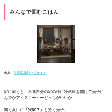
家に着くと、
早速自分の家の様に冷蔵庫を開けて光子に
お茶かアイスコーヒーど
っちがいいか
聞く夏目に
「実家？」
と驚く光子。
朝顔は、
洗濯物を入れながらいつものことだからと光子
に言います。
そこへ、出かけていた平とつぐみが帰ってきました。
つ
ぐみは光子をじっと見つめ
「こんばんは」
と勢いよくスカートにしがみつきます。
光子は笑いながらもどうしたらいいかわからない様子で
す。
朝顔が洗い物をしてると、
携帯が鳴り夏目が代わりに出