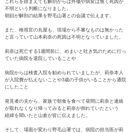
発見者の夫から、
家族で朝食を食べて昼間に莉奈と連絡
が取れなくなり帰ってみると
莉奈が倒れていたという
経緯を聞いたと山倉が皆に伝えました。
そして、
場面が変わり野毛山署では、病院の担当医が莉
奈が亡くなるほど重病で
はない様子であったことや
夫婦仲もよかったことなど聞き込み結果
を山倉が聞いて
いました。
平が念のため、
莉奈の前日の足取りを調べると言うと休
みなく働く平を気遣い
山倉が今日はもう帰ってくだ
さいと伝えます。
しかし、足早に聞き込みへ向かう平。
その後を急いで森
本が追います。