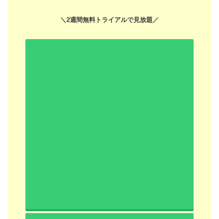
＼2週間無料トライアルで見放題／
FODプレミアム無料トライアルを体験する
＊ボタンをクリックするとFODの公式サイトへ移動します
＊無料トライアル
期間内に解約すると料金はかかりません
も・く・じ
[
hide
]
1
「監察医朝顔」ドラマ・8話あらすじ・ネタバ