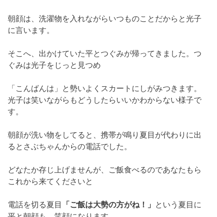
るとさぶちゃんからの電話でした。
どなたか存じ上げませんが、
ご飯食べるのであなたもら
これから来てくださいと
電話を切る夏目
「ご飯は大勢の方がね！」
という夏目に
平と朝顔も、
笑顔になります。
さぶちゃんたちも加わり、皆んなで食卓を囲みます。
すると、
外から花火の音が聴こえてきました。子供たち
と一緒に、
二階で窓から花火を眺める朝顔や光子たち。
居間では、平と夏目が話していました。
平は夏目に今日つぐみと二人で出かけたことを話しま
す。
夏目が幸せですねと言うと平は
「幸せです。
幸せすぎて