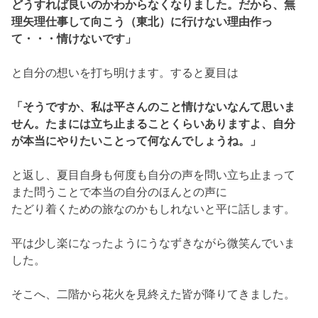
平は少し楽になったようにうなずきながら微笑んでいま
した。
そこへ、二階から花火を見終えた皆が降りてきました。
つぐみが三郎の妻のゆいの手の甲に油性マジックで星を
書いてしま
ったのを朝顔が見つけます。
落ちないよと言いながら、ティッシュで拭き取ろうとす
ると、
腕にホクロらしきものを見つけ朝顔は
「これホクロ？」
と聞くと
三郎が
「気づいた？
ゆいとはるととたけるおんなじ所に
ホクロがあるの」
と教えてくれました。
遺伝てすごいねと話しているときに朝顔ははっと何かに