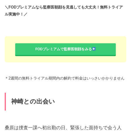
神崎との出会い
桑原は
捜査一課へ初出勤の日、
緊張した面持ちで会う人
会う人にきちんと挨拶して歩いていました
。
トイレへ行くと、隣にガタイの良い男がいて桑原の顔を
見るなり
「
桑原か？」
と尋ねてきました。
なんで分かるのかと桑原がびっくりしていると、
「
年は
30半ばで童顔で細身のやつが入ると聞いていた」
と神崎
は答えます。
そして、
神崎が桑原は自分のコンビの相手だと伝え手を
洗わずに握手をした
り、