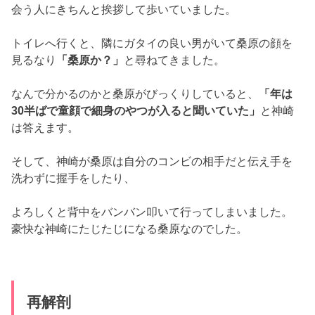
よろしくと背中をバンバン叩いて行ってしまいました。
豪快な神崎にたじたじになる桑原なのでした。
再解剖
莉奈の血液を調べていた朝顔たちでしたが、
どこにも異
常がみられず皆、放心状態になっていました。
そして、
朝顔は夏目に残っているのは脊髄しかない再解
剖をさせてほしいと
願い出ます。
夏目や藤堂、
丸屋も立ち会う中再解剖をしましたが特に
異常がなく立ち尽くす朝
顔たち。
解剖後、
光子が残された達也や娘さんが報われないため