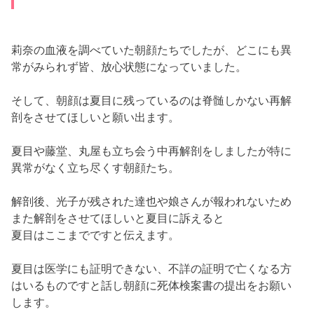
また解剖をさせてほ
しいと夏目に訴えると
夏目はここまでですと伝えます。
夏目は医学にも証明できない、
不詳の証明で亡くなる方
はいるものですと話し朝顔に死体検案書の
提出をお願い
します。
朝顔は、死体検案書の死因について「不詳の死」
のとこ
ろに丸を付けて夏目に渡しました。
それを、
納得できない様子で見つめる光子。
そして光子は
「私、何もできませんでした。悔しいで
す」
と夏目と朝顔に言います。
夏目は
「悔しいですよ、私も。
我々法医学者は亡くなっ
た方と向き合うのが仕事ですが
生きていく
事に向き合わなければなりません」