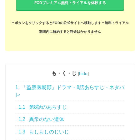
レ
1.1
第8話のあらすじ
1.2
異常のない遺体
1.3
もしもしのじいじ
1.4
神崎との出会い
1.5
再解剖
1.6
みんなで囲むごはん
1.7
不詳の死の原因とは？
1.8
平の決意
1.9
震える手
1.10
朝顔と桑原の結婚写真が公開されてまし
た！