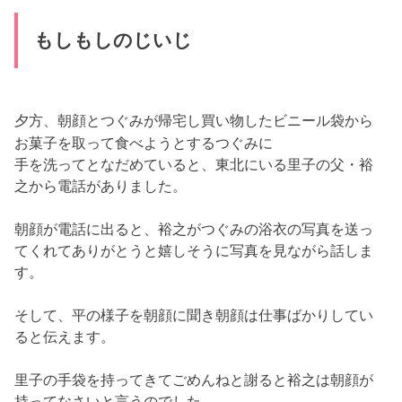
す。
そして、
平の様子を朝顔に聞き朝顔は仕事ばかりしてい
ると伝えます。
里子の手袋を持ってきてごめんねと謝ると裕之は朝顔が
持ってなさ
いと言うのでした。
つぐみと電話を変わり、話をして電話を切ると朝顔はつ
ぐみに
「
大じいじと何はなしたの？」
と聞きました。
すると、つぐみは
「
大じいじじやないよ、もしもしのじ
いじだよ」
と答えます。
それを聞いて、朝顔の顔が曇ります。
夜、
桑原が帰宅しご飯を食べているときに朝顔はそのこ
とを話します。