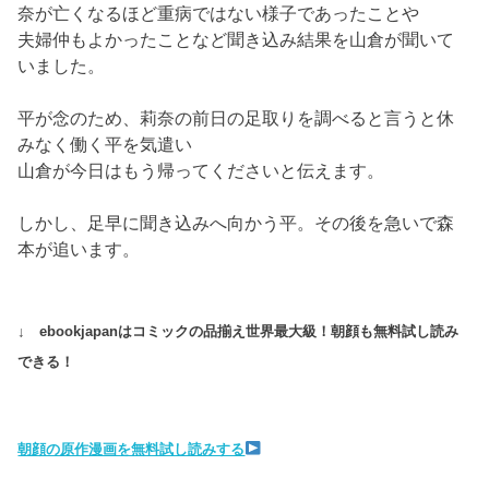
↓ ebookjapanはコミックの品揃え世界最大級！朝顔も無料試し読み
できる！
朝顔の原作漫画を無料試し読みする
もしもしのじいじ
夕方、
朝顔とつぐみが帰宅し買い物したビニール袋から
お菓子を取
って食べようとするつぐみに
手を洗ってとなだめていると、
東北にいる里子の父・裕
之から電話がありました。
朝顔が電話に出ると、
裕之がつぐみの浴衣の写真を送っ
てくれてありがとうと嬉しそうに
写真を見ながら話しま