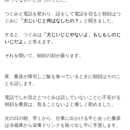
電話でしか浩之とつぐみは話していないことに不安がる
朝顔を桑原は、焦ることないよと優しく慰めました。
次の日の朝、早くから、
仕事に出かける平と会った桑原
は冷蔵庫から栄養ドリンクを取り出
し平に手渡します。
平が出かけたあと、
朝顔が起きてきて心配そうな表情を
浮かべます。
一方、
法医学教室では莉奈の脳頸部の内頸動脈が細くな
っているのは
「ウィリス動脈輪閉塞症」
別名
モヤ
モヤ病
という脳梗塞などの原因にもなる難病だ
ということが分かり
ました。
高橋が莉奈の血液の検査を終え報告の電話をしている
と、
1人の男性が
「莉奈の死因を教えてほしい」
と駆け寄
ってきました。