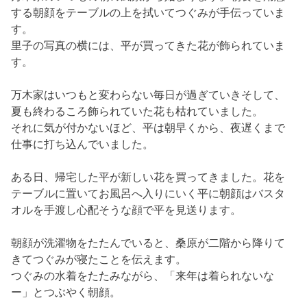
オル
を手渡し心配そうな顔で平を見送ります。
朝顔が洗濯物をたたんでいると、
桑原が二階から降りて
きてつぐみが寝たことを伝えます。
つぐみの水着をたたみながら、「来年は着られないな
ー」
とつぶやく朝顔。
桑原は「プールの季節ももう終わりか」と言うと朝顔は
「ねぇ、
お父さん向こう行ってから一回も仕事休んでな
いよね？」
と平が東北へ行ってからの様子を桑原に聞き
ます。
「森本に聞いたんだけどみんなの捜査手伝ってるって、
あんまり頼るなよとは言っといた、
まだ暑いし少しは身
体休めてほしいんだけどね」
と桑原は返し心配そうな顔
を浮かべます。
朝顔もまた、
平が東北へ行ってから働きづめなことを心
配していました。