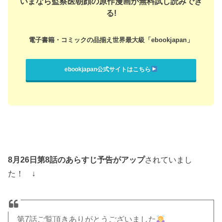
8月26日第8話のあらすじ予告がアップ
されていまし
た！ ↓
第7話ご覧頂きありがとうございました
熱き法廷バトルいかがでしたか
！？
そして里子さんの生きた証も見つかりましたね…
第8話では医療ミスを疑う遺族に朝顔先生たちが寄り
添います！お楽しみに
#
監察医朝顔
#
月
9
#
上野
樹里
#
時任三郎
#
風間俊介
#
山口智子
pic.twitter.com/lMbXNYYOuY
— 【公式】「監察医朝顔」第8話 9/2 夜9時放送！
(@asagao_2019)
2019
年
8
月
26
日