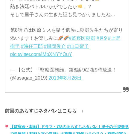
前回のあらすじネタバレはこちら ↓
【監察医・朝顔】ドラマ・7話のあらすじネタバレ！里子の手袋発見
で急展開！朝顔と平の気持ちの葛藤＆28年ぶりの月９・有森也実さ
んの美魔女VS朝顔を見逃すな！
第8話のあらすじ