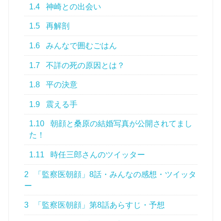
1.11
時任三郎さんのツイッター
2
「監察医朝顔」8話・みんなの感想・ツイッタ
ー
3
「監察医朝顔」第8話あらすじ・予想
3.1
あらすじ発表後の予想！
4
「監察医朝顔」第8話の見どころ
4.1
桑原の新しいパートナー神崎
4.2
丸屋と朝顔はよいコンビ？
4.3
桑原は原作とは違う設定なのか
4.4
朝顔と平、朝顔とつぐみ親子の演技に注目
5
フジテレビのドラマを無料で楽しむ方法！
5.1
無料トライアルならお得に見放題！