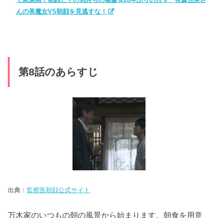
出典：
監察医朝顔公式サイト
万木家のいつもの朝の風景から始まります。
朝食を用意
する朝顔をテーブルの上を拭いてつぐみが手伝っていま
す。
里子の写真の横には、平が買ってきた花が飾られていま
す。
万木家はいつもと変わらない毎日が過ぎていきそして、
夏も終わるころ飾られていた花も枯れていました。
それに気が付かないほど、平は朝早くから、夜遅くまで
仕事に打ち込んでいました。
ある日、帰宅した平が新しい花を買ってきました。花を
テーブルに置いてお風呂へ入りにいく平に朝顔はバスタ