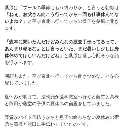
夏休みが明けて、
法朝顔が医学教室へ行くと藤堂と高橋
と熊田が藤堂の子供の夏休み
の宿題をしていました。
藤堂がバイト代払うからと息子の終わらない夏休みの宿
題を高橋と
熊田に手伝わせていたのです。
そこへ、絵美が出勤し一目で宿題を手伝わせていると理
解します。
藤堂に
「甘いんだから」
と自分でやらせなきゃダメと絵
美が起こっていると光子がやってき
ます。
光子は名古屋へ帰省したお土産といって、
シュウマイを
皆へ買ってきていました。
しかし高橋に
「
これ新横浜で買ったでしょう」
と言われ
嫌なら食べないでと逆ギレします。