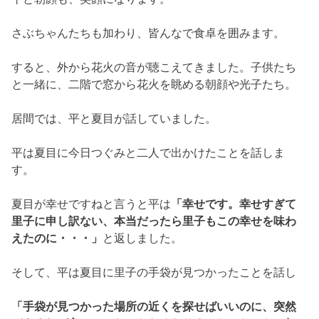
里子に申し訳ない、
本当だったら里子もこの幸せを味わ
えたのに・・・」
と返しました。
そして、平は夏目に里子の手袋が見つかったことを話し
「手袋が見つかった場所の近くを探せばいいのに、
突然
どうすれば良いのかわからなくなりました。だから、
無
理矢理仕事して向こう（東北）に行けない理由作っ
て・・・
情けないです」
と自分の想いを打ち明けます。すると夏目は
「そうですか、私は平さんのこと情けないなんて思いま
せん。
たまには立ち止まることくらいありますよ、
自分
が本当にやりたいことって何なんでしょうね。」
と返し、
夏目自身も何度も自分の声を問い立ち止まって
また問うことで本当
の自分のほんとの声に
たどり着くための旅なのかもしれないと平に
話します。