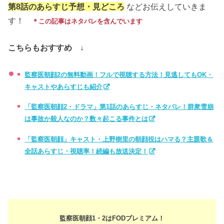
第
8
話のあらすじ予想・見どころ
などお伝えしていきま
す！
＊この記事はネタバレを含んでいます
こちらもおすすめ ↓
監察医朝顔2の無料動画！フルで視聴する方法！見逃してもOK・
キャストやあらすじも紹介
「監察医朝顔2・ドラマ」第1話のあらすじ・ネタバレ！群衆雪崩
は事故か殺人なのか？数々起こる事件とは
「監察医朝顔」キャスト・上野樹里の朝顔役はハマる？主題歌＆
全話あらすじ・視聴率！続編も放送決定！
監察医朝顔1・2はFODプレミアム！