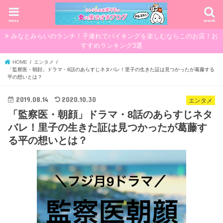
menu
search
みなとみらいのランチ！子連れでバイキングを楽しむならこのお店！お
すすめランキング3選
HOME
エンタメ
「監察医・朝顔」ドラマ・8話のあらすじネタバレ！里子の生きた証は見つかったが葛藤する
平の想いとは？
2019.08.14
2020.10.30
エンタメ
「監察医・朝顔」ドラマ・8話のあらすじネタ
バレ！里子の生きた証は見つかったが葛藤す
る平の想いとは？