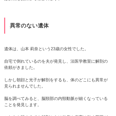
しかし朝顔と光子が解剖をするも、体の
どこにも異常が
見られませんでした。
脳を調べてみると、
脳頸部の内頸動脈が細くなっている
ことを発見します。
これらを踏まえても解剖からは外傷や病変は無く死因が
不明という
判断になりました。
朝顔が解剖の結果を野毛山署との会議で伝えます。
また、検視官の丸屋も、
現場から不審なものは無かった
と言っていて山本莉奈の死因は不明
となっていました。
莉奈は死亡する1週間前に、
めまいと吐き気のために行っ
ていた病院を退院していることや
病院からは検査入院を勧められていましたが、
莉奈本人
が入院費が払えないことや3歳の子供がいることから通院
にしたこと