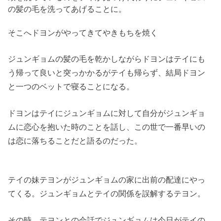
の髪の毛を洗ってあげることに。
そこへドヨンがやっ
てきてやきもちを焼く
ジュンギョムの髪の毛を乾かしながらドヨンはテイにも
う帰って良
いと突っかかるがテイも帰らず、
結局ドヨン
と一つのベットで寝ることになる。
ドヨンはテイにジュンギョムに対して自分がジュンギョ
ムに恋心を
抱いた時のことを話し、
この世で一番早いの
は恋に落ちることだと語るのだった。
テイの妹テヨンがジュンギョムの家に出前の配達にやっ
てくる。
ジュンギョムとテイの関係を誤解するテヨン。
その時、
テヨンとの会話でジュンギョムは今日がテイの