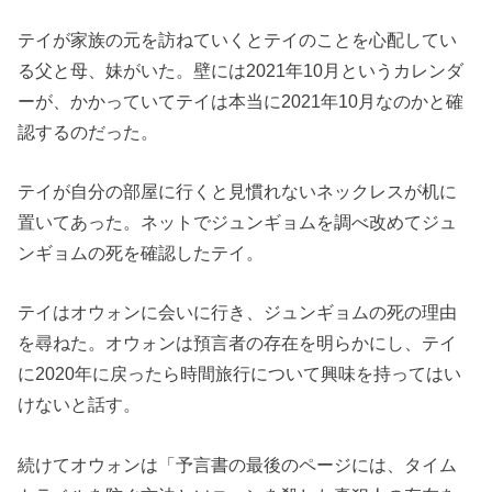
テイが家族の元を訪ねていくとテイのことを心配してい
る父と母、
妹がいた。壁には2021年10月というカレンダ
ーが、
かかっていてテイは本当に2021年10月なのかと確
認するのだ
った。
テイが自分の部屋に行くと見慣れないネックレスが机に
置いてあっ
た。
ネットでジュンギョムを調べ改めてジュ
ンギョムの死を確認したテ
イ。
テイはオウォンに会いに行き、ジュンギョムの死の理由
を尋ねた。
オウォンは預言者の存在を明らかにし、
テイ
に2020年に戻ったら時間旅行について興味を持ってはい
け
ないと話す。
続けてオウォンは「予言書の最後のページには、
タイム