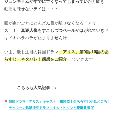
ジュンギョムがすでに亡くなってしまっていた
と聞き、
動揺を隠せないテイは・・・
回が進むごとにどんどん目が離せなくなる「アリ
ス」！
真犯人像もすこしづつベールがはがれていき
ド
キドキハラハラが止まりません汗
いま、最も注目の韓国ドラマ
「アリス」第9話‐10話のあ
らすじ・ネタバレ！感想をご紹介
していきます！
こちらも人気記事 ↓
韓国ドラマ「アリス」キャスト・相関図！全あらすじや見どころ！
チュウォン除隊後初ドラマ！キム・ヒソンと豪華共演