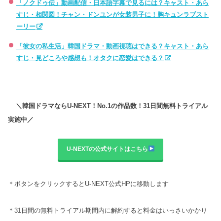
「ノクドゥ伝」動画配信・日本語字幕で見るには？キャスト・あら
すじ・相関図！チャン・ドンユンが女装男子に！胸キュンラブスト
ーリー
「彼女の私生活」韓国ドラマ・動画視聴はできる？キャスト・あら
すじ・見どころや感想も！オタクに恋愛はできる？
＼韓国ドラマならU-NEXT！No.1の作品数！31日間無料トライアル
実施中／
U-NEXTの公式サイトはこちら
＊ボタンをクリックするとU-NEXT公式HPに移動します
＊31日間の無料トライアル期間内に解約すると料金はいっさいかかり