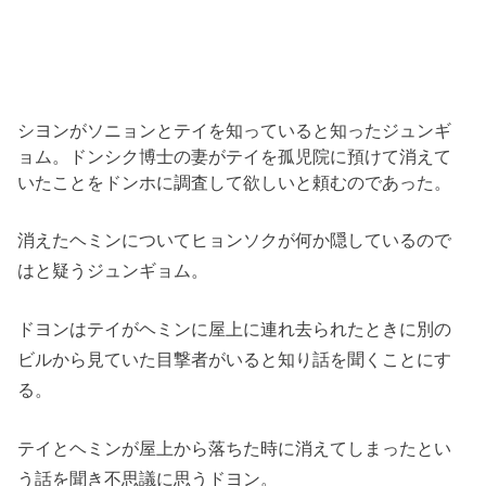
シヨンがソニョンとテイを知っていると知ったジュンギ
ョム。
ドンシク博士の妻がテイを孤児院に預けて消えて
いたことをドンホ
に調査して欲しいと頼むのであった。
消えたヘミンについてヒョンソクが何か隠しているので
はと疑うジ
ュンギョム。
ドヨンはテイがヘミンに屋上に連れ去られたときに別の
ビルから見
ていた目撃者がいると知り話を聞くことにす
る。
テイとヘミンが屋上から落ちた時に消えてしまったとい
う話を聞き不思議に思うドヨン。