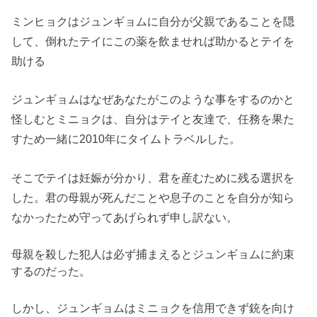
ミンヒョクはジュンギョムに自分が父親であることを隠
して、
倒れたテイにこの薬を飲ませれば助かるとテイを
助ける
ジュンギョムはなぜあなたがこのような事をするのかと
怪しむとミ
ニョクは、自分はテイと友達で、
任務を果た
すため一緒に2010年にタイムトラベルした。
そこでテイは妊娠が分かり、君を産むために残る選択を
した。
君の母親が死んだことや息子のことを自分が知ら
なかったため守っ
てあげられず申し訳ない。
母親を殺した犯人は必ず捕まえるとジュンギョムに約束
するのだっ
た。
しかし、
ジュンギョムはミニョクを信用できず銃を向け