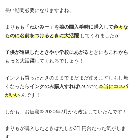
長い期間必要になりますよね。
まりもも
「ねいみー」を娘の園入学時に購入して
色々な
ものに名前をつけるときに大活躍
してくれましたが
子供が進級したときや小学校にあがる
ときにも
これから
もっと大活躍
してくれるでしょう！
インクも買ったときのままでまだまだ使えますしもし無
くなったら
インクのみ購入すればいい
ので
本当にコスパ
がいい
んです！
しかも、お値段を2020年2月から改定していたんです！
まりもが購入したときはたしか3千円台だった気がしま
す。