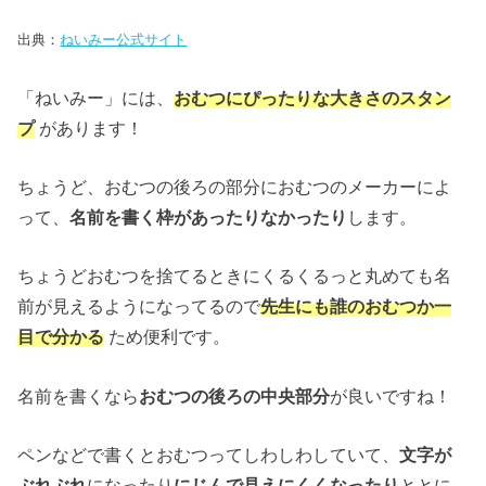
出典：
ねいみー公式サイト
「ねいみー」には、
おむつにぴったりな大きさのスタン
プ
があります！
ちょうど、おむつの後ろの部分におむつのメーカーによ
って、
名前を書く枠があったりなかったり
します。
ちょうどおむつを捨てるときにくるくるっと丸めても名
前が見えるようになってるので
先生にも誰のおむつか一
目で分かる
ため便利です。
名前を書くなら
おむつの後ろの中央部分
が良いですね！
ペンなどで書くとおむつってしわしわしていて、
文字が
ぶれぶれ
になったり
にじんで見えにくくなったり
ととに