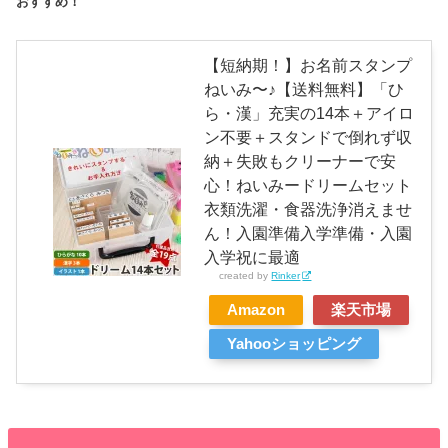
おすすめ！
【短納期！】お名前スタンプ
ねいみ〜♪【送料無料】「ひ
ら・漢」充実の14本＋アイロ
ン不要＋スタンドで倒れず収
納＋失敗もクリーナーで安
心！ねいみードリームセット
衣類洗濯・食器洗浄消えませ
ん！入園準備入学準備・入園
入学祝に最適
created by
Rinker
Amazon
楽天市場
Yahooショッピング