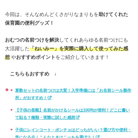
今回は、そんなめんどくさがりなまりもを
助けてくれた
保育園の便利グッズ！
おむつの名前つけを解決
してくれあらゆる名前つけにも
大活躍した
「ねいみー」を実際に購入して使ってみた感
想
や
おすすめポイント
をご紹介していきます！
こちらもおすすめ ↓
算数セットの名前つけは大変！入学準備には「お名前シール製作
所」がおすすめ！
【子供の長靴】名前がかけるシールは100均が便利！どこに書い
て貼る？種類・実際に試した感想
子供にレインコート・ポンチョはどっちがいい？選び方や便利・
気になる点！こんなときはこっちを選ぼう！