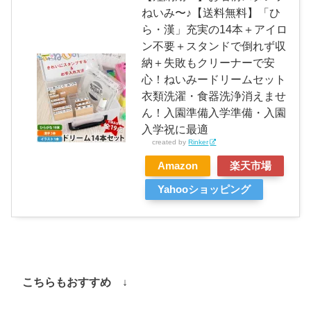
ねいみ〜♪【送料無料】「ひ
ら・漢」充実の14本＋アイロ
ン不要＋スタンドで倒れず収
納＋失敗もクリーナーで安
心！ねいみードリームセット
衣類洗濯・食器洗浄消えませ
ん！入園準備入学準備・入園
入学祝に最適
created by
Rinker
Amazon
楽天市場
Yahooショッピング
こちらもおすすめ ↓