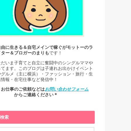
自由に生きる＆自宅メインで稼ぐがモットーのラ
イター＆ブロガーのまりも
です！
ただいま子育てと自立に奮闘中のシングルママや
ってます。このブログは子連れお出かけイベント
やグルメ（主に横浜）・ファッション・旅行・生
活情報・在宅仕事など発信中！
＊お仕事のご依頼などは
お問い合わせフォーム
← からご連絡ください＊
検索