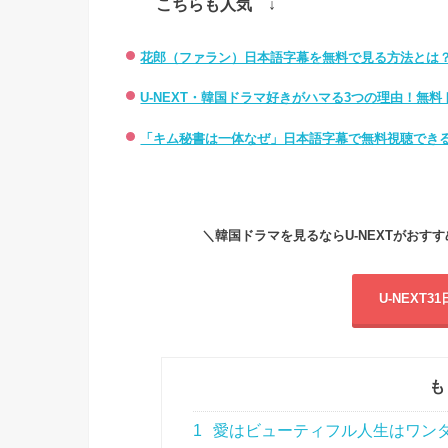
こちらも人気 ↓
花郎（ファラン）日本語字幕を無料で見る方法とは
U-NEXT・韓国ドラマ好きがハマる3つの理由！無
「キム秘書は一体なぜ」日本語字幕で無料視聴でき
＼韓国ドラマを見るならU-NEXTがおすすめ！
U-NEXT
も
1
愛はビューティフル人生はワンダフ