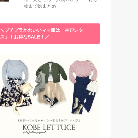
物まで総まとめ
＼プチプラかわいいママ服は「神戸レタ
ス」！お得なSALE！／