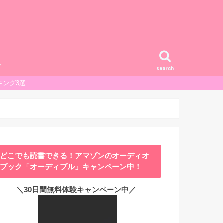
ー
search
キング3選
どこでも読書できる！アマゾンのオーディオ
ブック「オーディブル」キャンペーン中！
＼30日間無料体験キャンペーン中／