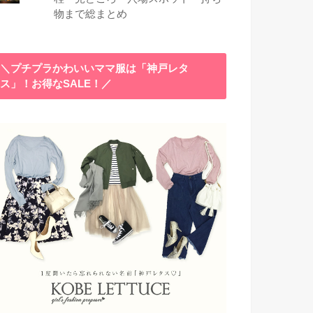
物まで総まとめ
＼プチプラかわいいママ服は「神戸レタ
ス」！お得なSALE！／