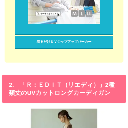
着るだけＵＶジップアップパーカー
2. 「Ｒ：ＥＤＩＴ（リエディ）」2種
類丈のUVカットロングカーディガン