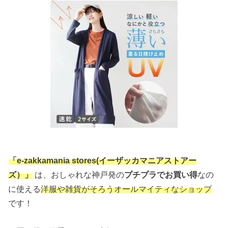
「e-zakkamania stores(イーザッカマニアストアー
ズ）」
は、おしゃれな神戸発の
プチプラでお買い得
なの
に使える
洋服や雑貨がそろうオールマイティなショップ
です！