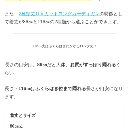
また、
2種類丈ＵＶカットロングカーディガン
の特徴とし
て着丈が86㎝と116㎝の2種類から選ぶことができます。
116㎝丈はふくらはぎにかかるロング丈！
長さの目安は、
86㎝
だと大体、
お尻がすっぽり隠れる
く
らい
長さ・
116㎝
は
ふくらはぎ位まで隠れる
長さが目安になり
ます。
着丈とサイズ
86㎝丈