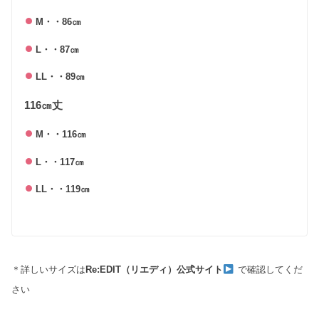
M・・86㎝
L・・87㎝
LL・・89㎝
116㎝丈
M・・116㎝
L・・117㎝
LL・・119㎝
＊詳しいサイズは
Re:EDIT（リエディ）公式サイト
で確認してくだ
さい