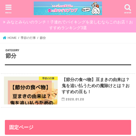
menu
search
みなとみらいのランチ！子連れでバイキングを楽しむならこのお店！お
すすめランキング3選
HOME
季節の行事
節分
節分
季節の行事
【節分の食べ物】豆まきの由来は？
鬼を追い払うための魔除けとは？お
すすめの豆も！
2020.01.20
固定ページ