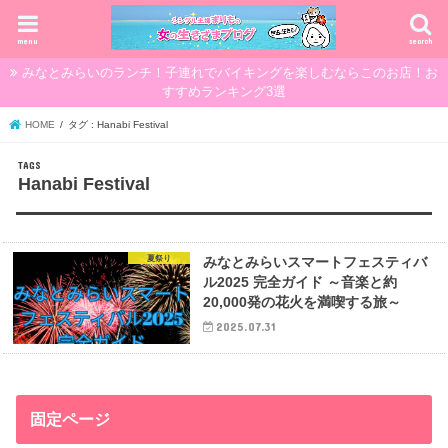
menu
search
みなとみらいのランチ！子連れでバイキングを楽しむならこのお店！お
すすめランキング3選
HOME
タグ : Hanabi Festival
Hanabi Festival
夏祭り
みなとみらいスマートフェスティバ
ル2025 完全ガイド ～音楽と約
20,000発の花火を満喫する旅～
2025.07.31
固定ページ