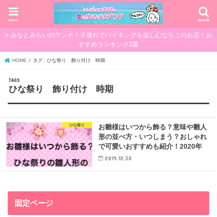
menu
search
みなとみらいのランチ！子連れでバイキングを楽しむならこのお店！お
すすめランキング3選
HOME
タグ : ひな祭り 飾り付け 時期
ひな祭り 飾り付け 時期
ひな祭り
お雛様はいつから飾る？意味や雛人
形の並べ方・いつしまう？おしゃれ
で可愛いおすすめも紹介！2020年
2019.12.30
固定ページ