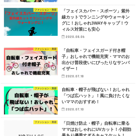
ファッション・美容
「フェイスカバー・スポーツ」紫外
線カットでランニングやウォーキン
グに！おしゃれ3WAYキャップ！ウ
ィルス対策にも安心
2020.08.06
ファッション・美容
「自転車・フェイスガード付き帽
子」おしゃれで機能充実・ママのお
出かけ普段使いにぴったりなサンバ
イザー！
2020.07.18
ファッション・美容
自転車・帽子が飛ばない！おしゃれ
「つば広ハット」！風に負けたくな
いママのおすすめ！
2020.07.10
ファッション・美容
「日焼け防止・帽子」自転車に乗る
ママはおしゃれにUVカット！小顔効
果あり優秀すぎるキャスケット！